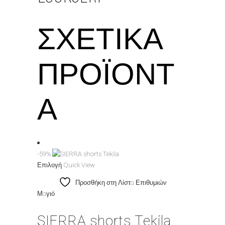
ΣΧΕΤΙΚΆ
ΠΡΟΪΌΝΤ
Α
-59%
Αυτό
Επιλογή
Quick View
το
Προσθήκη στη Λίστα Επιθυμιών
προϊόν
Μαγιό
έχει
πολλαπλές
SIERRA shorts Tekila
παραλλαγές.