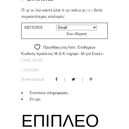
Παρακαλώ κάντε κλικ παρακάτω για να δείτε
περισσότερες επιλογές!
ΜΕΓΕΘΟΣ
Εκκαθάριση
Προσθήκη στη Λίστα Επιθυμιών
Κωδικός προϊόντος:
Μ/Δ
Κατηγορία:
Μαγιό
Ετικέτα:
FINAL SALES
LOOKSERI
Share product
Επιπλέον πληροφορίες
Εταιρία
ΕΠΙΠΛΈΟ