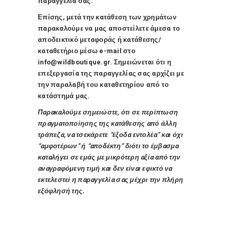
παραγγελία σας.
Επίσης, μετά την κατάθεση των χρημάτων
παρακαλούμε να μας αποστείλετε άμεσα το
αποδεικτικό μεταφοράς ή κατάθεσης/
καταθετήριο μέσω e-mail στο
info@wildboutique.gr
. Σημειώνεται ότι η
επεξεργασία της παραγγελίας σας αρχίζει με
την παραλαβή του καταθετηρίου από το
κατάστημά μας.
Παρακαλούμε σημειώστε, ότι σε περίπτωση
πραγματοποίησης της κατάθεσης από άλλη
τράπεζα, να τσεκάρετε “έξοδα εντολέα” και όχι
“αμφοτέρων” ή “αποδέκτη” διότι το έμβασμα
καταλήγει σε εμάς με μικρότερη αξία από την
αναγραφόμενη τιμή και δεν είναι εφικτό να
εκτελεστεί η παραγγελία σας μέχρι την πλήρη
εξόφλησή της.