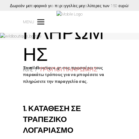
ΤΡΌΠΟΙ
Δωρεάν μεταφορικά για παραγγελίες μεγαλύτερες των 150 ευρώ!
MENU
ΠΛΗΡΩΜ
ΉΣ
To wildboutique.gr σας προσφέρει τους
HOME
/
ΤΡΌΠΟΙ ΠΛΗΡΩΜΉΣ
παρακάτω τρόπους για να μπορέσετε να
πληρώσετε την παραγγελία σας.
1. ΚΑΤΑΘΕΣΗ ΣΕ
ΤΡΑΠΕΖΙΚΟ
ΛΟΓΑΡΙΑΣΜΟ