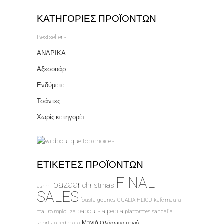
ΚΑΤΗΓΟΡΊΕΣ ΠΡΟΪΌΝΤΩΝ
Bestsellers
ΑΝΔΡΙΚΑ
Αξεσουάρ
Ενδύματα
Τσάντες
Χωρίς κατηγορία
ΕΤΙΚΈΤΕΣ ΠΡΟΪΌΝΤΩΝ
FINAL
bazaar
christmas
ashmi
SALES
fousta
gounes
GUALIA
HLIOU
kafe
maura
papoutsia
pedila
mauro
mplouza
platformes
sandalia
Μαγιό
shorts
upodimata
Ολόσωμο μαγιό