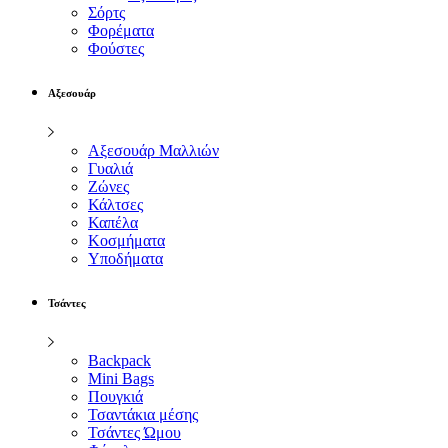
Σόρτς
Φορέματα
Φούστες
Αξεσουάρ
Αξεσουάρ Μαλλιών
Γυαλιά
Ζώνες
Κάλτσες
Καπέλα
Κοσμήματα
Υποδήματα
Τσάντες
Backpack
Mini Bags
Πουγκιά
Τσαντάκια μέσης
Τσάντες Ώμου