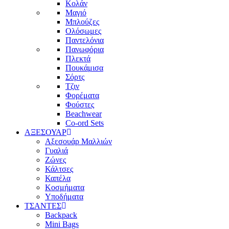
Κολάν
Μαγιό
Μπλούζες
Ολόσωμες
Παντελόνια
Πανωφόρια
Πλεκτά
Πουκάμισα
Σόρτς
Τζιν
Φορέματα
Φούστες
Beachwear
Co-ord Sets
ΑΞΕΣΟΥΑΡ
Αξεσουάρ Μαλλιών
Γυαλιά
Ζώνες
Κάλτσες
Καπέλα
Κοσμήματα
Υποδήματα
ΤΣΑΝΤΕΣ
Backpack
Mini Bags