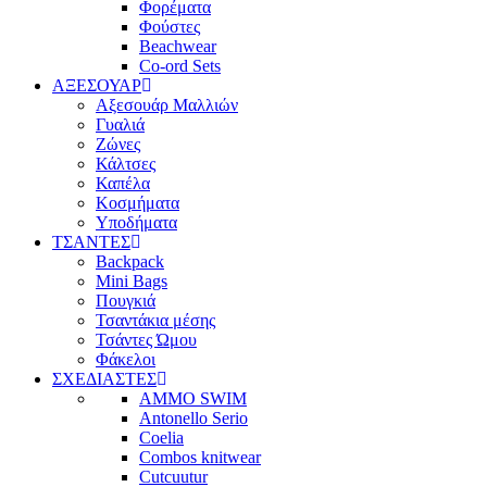
Φορέματα
Φούστες
Beachwear
Co-ord Sets
ΑΞΕΣΟΥΑΡ
Αξεσουάρ Μαλλιών
Γυαλιά
Ζώνες
Κάλτσες
Καπέλα
Κοσμήματα
Υποδήματα
ΤΣΑΝΤΕΣ
Backpack
Mini Bags
Πουγκιά
Τσαντάκια μέσης
Τσάντες Ώμου
Φάκελοι
ΣΧΕΔΙΑΣΤΕΣ
AMMO SWIM
Antonello Serio
Coelia
Combos knitwear
Cutcuutur