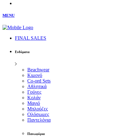
MENU
FINAL SALES
Ενδύματα
Beachwear
Κιμονό
Co-ord Sets
Αθλητικά
Γούνες
Κολάν
Μαγιό
Μπλούζες
Ολόσωμες
Παντελόνια
Πανωφόρια