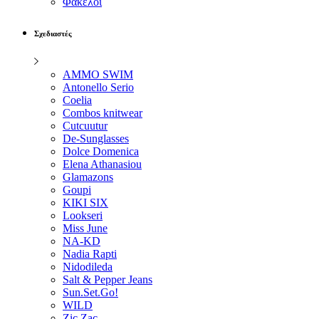
Φάκελοι
Σχεδιαστές
AMMO SWIM
Antonello Serio
Coelia
Combos knitwear
Cutcuutur
De-Sunglasses
Dolce Domenica
Elena Athanasiou
Glamazons
Goupi
KIKI SIX
Lookseri
Miss June
NA-KD
Nadia Rapti
Nidodileda
Salt & Pepper Jeans
Sun.Set.Go!
WILD
Zic Zac