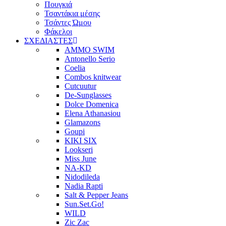
Πουγκιά
Τσαντάκια μέσης
Τσάντες Ώμου
Φάκελοι
ΣΧΕΔΙΑΣΤΕΣ
AMMO SWIM
Antonello Serio
Coelia
Combos knitwear
Cutcuutur
De-Sunglasses
Dolce Domenica
Elena Athanasiou
Glamazons
Goupi
KIKI SIX
Lookseri
Miss June
NA-KD
Nidodileda
Nadia Rapti
Salt & Pepper Jeans
Sun.Set.Go!
WILD
Zic Zac