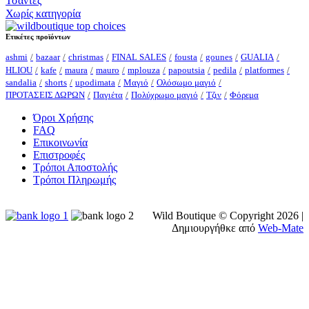
Τσάντες
Χωρίς κατηγορία
Ετικέτες προϊόντων
ashmi
bazaar
christmas
FINAL SALES
fousta
gounes
GUALIA
HLIOU
kafe
maura
mauro
mplouza
papoutsia
pedila
platformes
sandalia
shorts
upodimata
Μαγιό
Ολόσωμο μαγιό
ΠΡΟΤΑΣΕΙΣ ΔΩΡΩΝ
Παγιέτα
Πολύχρωμο μαγιό
Τζιν
Φόρεμα
Όροι Χρήσης
FAQ
Επικοινωνία
Επιστροφές
Τρόποι Αποστολής
Τρόποι Πληρωμής
Wild Boutique © Copyright
2026 |
Δημιουργήθκε από
Web-Mate