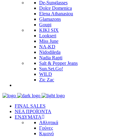
De-Sunglasses
Dolce Domenica
Elena Athanasiou
Glamazons
Goupi
KIKI SIX
Lookseri
Miss June
NA-KD
Nidodileda
Nadia Rapti
Salt & Pepper Jeans
Sun.Set.Go!
WILD
Zic Zac
FINAL SALES
ΝΕΑ ΠΡΟΪΟΝΤΑ
ΕΝΔΥΜΑΤΑ
Αθλητικά
Γούνες
Κιμονό