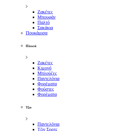
Ζακέτες
Μπουφάν
Παλτό
Σακάκια
Πουκάμισα
Πλεκτά
Ζακέτες
Κιμονό
Μπλούζες
Παντελόνια
Φορέματα
Φούστες
Φορέματα
Τζιν
Παντελόνια
Τζιν Σορτς