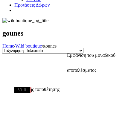
Προτάσεις Δώρων
gounes
Home
/
Wild boutique
/
gounes
Εμφάνιση του μοναδικού
αποτελέσματος
-50%
SOLD