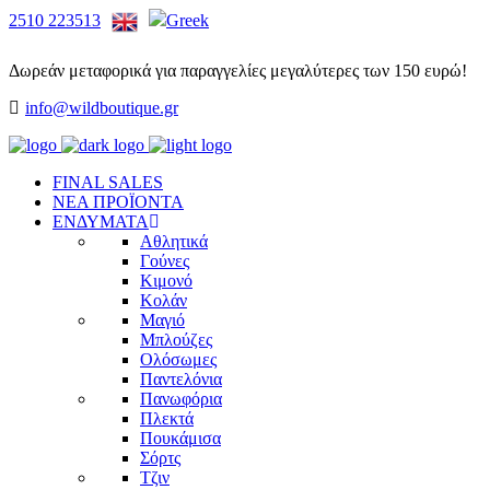
2510 223513
Δωρεάν μεταφορικά για παραγγελίες μεγαλύτερες των 150 ευρώ!
info@wildboutique.gr
FINAL SALES
ΝΕΑ ΠΡΟΪΟΝΤΑ
ΕΝΔΥΜΑΤΑ
Αθλητικά
Γούνες
Κιμονό
Κολάν
Μαγιό
Μπλούζες
Ολόσωμες
Παντελόνια
Πανωφόρια
Πλεκτά
Πουκάμισα
Σόρτς
Τζιν