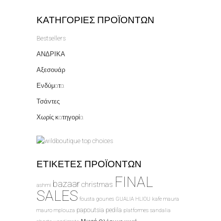
ΚΑΤΗΓΟΡΊΕΣ ΠΡΟΪΌΝΤΩΝ
Bestsellers
ΑΝΔΡΙΚΑ
Αξεσουάρ
Ενδύματα
Τσάντες
Χωρίς κατηγορία
ΕΤΙΚΈΤΕΣ ΠΡΟΪΌΝΤΩΝ
FINAL
bazaar
christmas
ashmi
SALES
fousta
gounes
GUALIA
HLIOU
kafe
maura
papoutsia
pedila
mauro
mplouza
platformes
sandalia