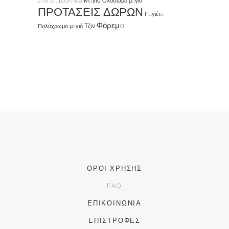
Μαγιό
shorts
upodimata
Ολόσωμο μαγιό
ΠΡΟΤΑΣΕΙΣ ΔΩΡΩΝ
Παγιέτα
Φόρεμα
Τζιν
Πολύχρωμο μαγιό
ΌΡΟΙ ΧΡΉΣΗΣ
FAQ
ΕΠΙΚΟΙΝΩΝΊΑ
ΕΠΙΣΤΡΟΦΈΣ