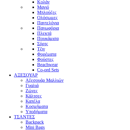
Κολάν
Μαγιό
Μπλούζες
Ολόσωμες
Παντελόνια
Πανωφόρια
Πλεκτά
Πουκάμισα
Σόρτς
Τζιν
Φορέματα
Φούστες
Beachwear
Co-ord Sets
ΑΞΕΣΟΥΑΡ
Αξεσουάρ Μαλλιών
Γυαλιά
Ζώνες
Κάλτσες
Καπέλα
Κοσμήματα
Υποδήματα
ΤΣΑΝΤΕΣ
Backpack
Mini Bags