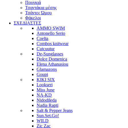
Πουγκιά
Τσαντάκια μέσης
Τσάντες Ώμου
Φάκελοι
ΣΧΕΔΙΑΣΤΕΣ
AMMO SWIM
Antonello Serio
Coelia
Combos knitwear
Cutcuutur
De-Sunglasses
Dolce Domenica
Elena Athanasiou
Glamazons
Goupi
KIKI SIX
Lookseri
Miss June
NA-KD
Nidodileda
Nadia Rapti
Salt & Pepper Jeans
Sun.Set.Go!
WILD
Zic Zac