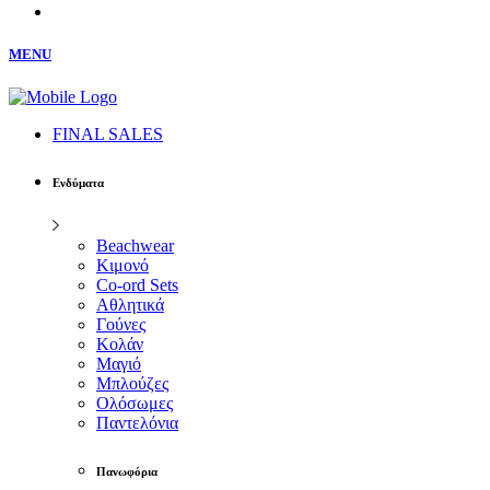
MENU
FINAL SALES
Ενδύματα
Beachwear
Κιμονό
Co-ord Sets
Αθλητικά
Γούνες
Κολάν
Μαγιό
Μπλούζες
Ολόσωμες
Παντελόνια
Πανωφόρια