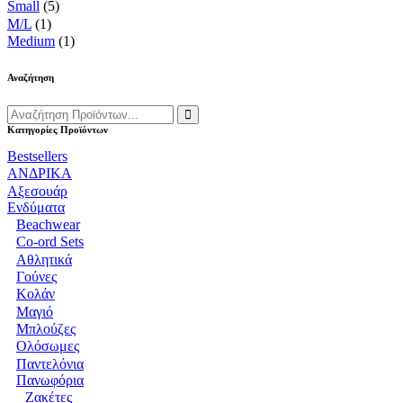
Small
(5)
M/L
(1)
Medium
(1)
Αναζήτηση
Αναζήτηση
για:
Κατηγορίες Προϊόντων
Bestsellers
ΑΝΔΡΙΚΑ
Αξεσουάρ
Ενδύματα
Beachwear
Co-ord Sets
Αθλητικά
Γούνες
Κολάν
Μαγιό
Μπλούζες
Ολόσωμες
Παντελόνια
Πανωφόρια
Ζακέτες