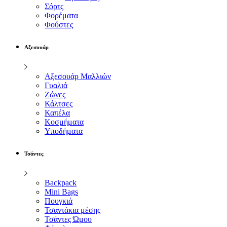
Σόρτς
Φορέματα
Φούστες
Αξεσουάρ
Αξεσουάρ Μαλλιών
Γυαλιά
Ζώνες
Κάλτσες
Καπέλα
Κοσμήματα
Υποδήματα
Τσάντες
Backpack
Mini Bags
Πουγκιά
Τσαντάκια μέσης
Τσάντες Ώμου