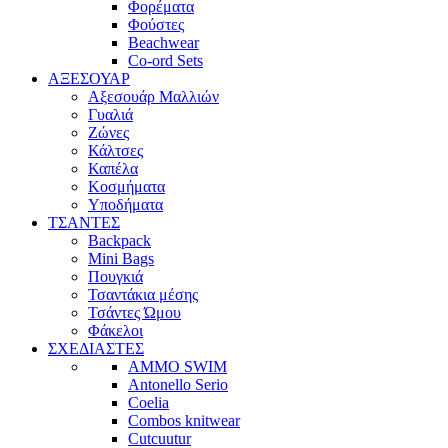
Φορέματα
Φούστες
Beachwear
Co-ord Sets
ΑΞΕΣΟΥΑΡ
Αξεσουάρ Μαλλιών
Γυαλιά
Ζώνες
Κάλτσες
Καπέλα
Κοσμήματα
Υποδήματα
ΤΣΑΝΤΕΣ
Backpack
Mini Bags
Πουγκιά
Τσαντάκια μέσης
Τσάντες Ώμου
Φάκελοι
ΣΧΕΔΙΑΣΤΕΣ
AMMO SWIM
Antonello Serio
Coelia
Combos knitwear
Cutcuutur