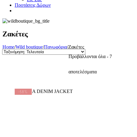
Προτάσεις Δώρων
Ζακέτες
Home
/
Wild boutique
/
Πανωφόρια
/
Ζακέτες
Προβάλλονται όλα - 7
Sorted
αποτελέσματα
by
-58%
latest