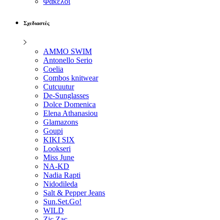
Φάκελοι
Σχεδιαστές
AMMO SWIM
Antonello Serio
Coelia
Combos knitwear
Cutcuutur
De-Sunglasses
Dolce Domenica
Elena Athanasiou
Glamazons
Goupi
KIKI SIX
Lookseri
Miss June
NA-KD
Nadia Rapti
Nidodileda
Salt & Pepper Jeans
Sun.Set.Go!
WILD
Zic Zac