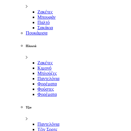
Ζακέτες
Μπουφάν
Παλτό
Σακάκια
Πουκάμισα
Πλεκτά
Ζακέτες
Κιμονό
Μπλούζες
Παντελόνια
Φορέματα
Φούστες
Φορέματα
Τζιν
Παντελόνια
Τζιν Σορτς