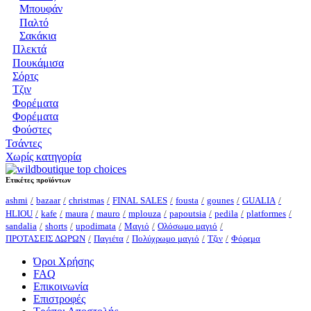
Μπουφάν
Παλτό
Σακάκια
Πλεκτά
Πουκάμισα
Σόρτς
Τζιν
Φορέματα
Φορέματα
Φούστες
Τσάντες
Χωρίς κατηγορία
Ετικέτες προϊόντων
ashmi
bazaar
christmas
FINAL SALES
fousta
gounes
GUALIA
HLIOU
kafe
maura
mauro
mplouza
papoutsia
pedila
platformes
sandalia
shorts
upodimata
Μαγιό
Ολόσωμο μαγιό
ΠΡΟΤΑΣΕΙΣ ΔΩΡΩΝ
Παγιέτα
Πολύχρωμο μαγιό
Τζιν
Φόρεμα
Όροι Χρήσης
FAQ
Επικοινωνία
Επιστροφές