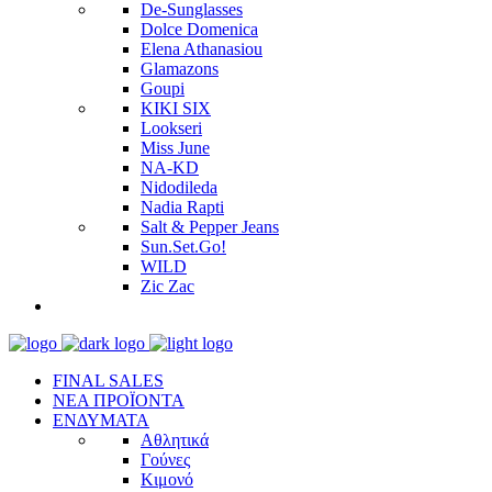
De-Sunglasses
Dolce Domenica
Elena Athanasiou
Glamazons
Goupi
KIKI SIX
Lookseri
Miss June
NA-KD
Nidodileda
Nadia Rapti
Salt & Pepper Jeans
Sun.Set.Go!
WILD
Zic Zac
FINAL SALES
ΝΕΑ ΠΡΟΪΟΝΤΑ
ΕΝΔΥΜΑΤΑ
Αθλητικά
Γούνες
Κιμονό