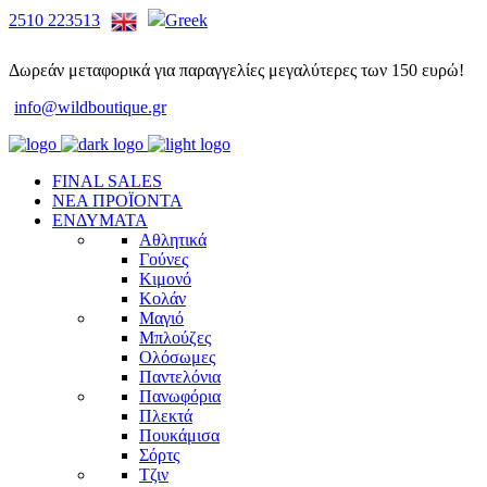
2510 223513
Δωρεάν μεταφορικά για παραγγελίες μεγαλύτερες των 150 ευρώ!
info@wildboutique.gr
FINAL SALES
ΝΕΑ ΠΡΟΪΟΝΤΑ
ΕΝΔΥΜΑΤΑ
Αθλητικά
Γούνες
Κιμονό
Κολάν
Μαγιό
Μπλούζες
Ολόσωμες
Παντελόνια
Πανωφόρια
Πλεκτά
Πουκάμισα
Σόρτς
Τζιν