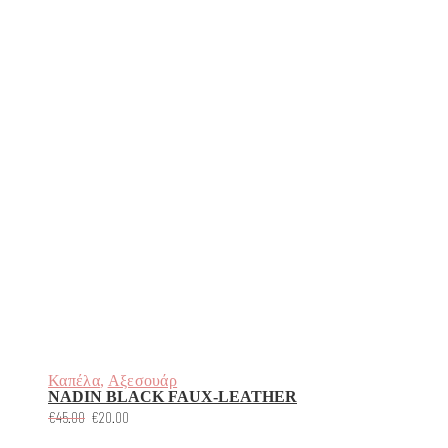
ου
ροϊόντος
υτό
ο
ροϊόν
Καπέλα
,
Αξεσουάρ
χει
NADIN BLACK FAUX-LEATHER
ολλαπλές
Original
Η
€
45.00
€
20.00
αραλλαγές.
price
τρέχουσα
ι
was:
τιμή