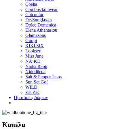
Coelia
Combos knitwear
Cutcuutur
De-Sunglasses
Dolce Domenica
Elena Athanasiou
Glamazons
Goupi
KIKI SIX
Lookseri
Miss June
NA-KD
Nadia Rapti
Nidodileda
Salt & Pepper Jeans
Sun.Set.Go!
WILD
Zic Zac
Προτάσεις Δώρων
Καπέλα