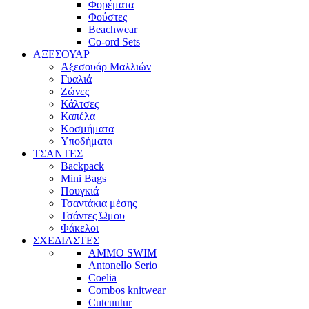
Φορέματα
Φούστες
Beachwear
Co-ord Sets
ΑΞΕΣΟΥΑΡ
Αξεσουάρ Μαλλιών
Γυαλιά
Ζώνες
Κάλτσες
Καπέλα
Κοσμήματα
Υποδήματα
ΤΣΑΝΤΕΣ
Backpack
Mini Bags
Πουγκιά
Τσαντάκια μέσης
Τσάντες Ώμου
Φάκελοι
ΣΧΕΔΙΑΣΤΕΣ
AMMO SWIM
Antonello Serio
Coelia
Combos knitwear
Cutcuutur