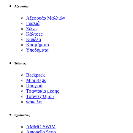
Αξεσουάρ
Αξεσουάρ Μαλλιών
Γυαλιά
Ζώνες
Κάλτσες
Καπέλα
Κοσμήματα
Υποδήματα
Τσάντες
Backpack
Mini Bags
Πουγκιά
Τσαντάκια μέσης
Τσάντες Ώμου
Φάκελοι
Σχεδιαστές
AMMO SWIM
Antonello Serio