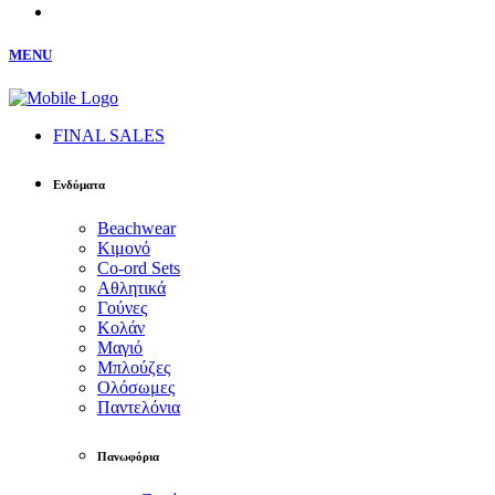
MENU
FINAL SALES
Ενδύματα
Beachwear
Κιμονό
Co-ord Sets
Αθλητικά
Γούνες
Κολάν
Μαγιό
Μπλούζες
Ολόσωμες
Παντελόνια
Πανωφόρια