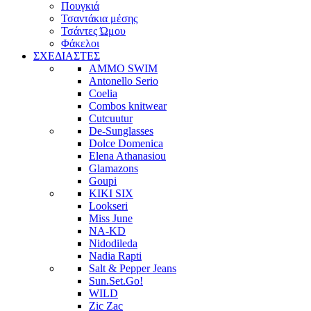
Πουγκιά
Τσαντάκια μέσης
Τσάντες Ώμου
Φάκελοι
ΣΧΕΔΙΑΣΤΕΣ
AMMO SWIM
Antonello Serio
Coelia
Combos knitwear
Cutcuutur
De-Sunglasses
Dolce Domenica
Elena Athanasiou
Glamazons
Goupi
KIKI SIX
Lookseri
Miss June
NA-KD
Nidodileda
Nadia Rapti
Salt & Pepper Jeans
Sun.Set.Go!
WILD
Zic Zac