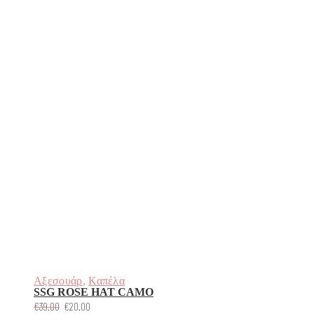
Αξεσουάρ
,
Καπέλα
SSG ROSE HAT CAMO
Original
Η
€
39.00
€
20.00