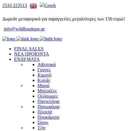
2510 223513
Δωρεάν μεταφορικά για παραγγελίες μεγαλύτερες των 150 ευρώ!
info@wildboutique.gr
FINAL SALES
ΝΕΑ ΠΡΟΪΟΝΤΑ
ΕΝΔΥΜΑΤΑ
Αθλητικά
Γούνες
Κιμονό
Κολάν
Μαγιό
Μπλούζες
Ολόσωμες
Παντελόνια
Πανωφόρια
Πλεκτά
Πουκάμισα
Σόρτς
Τζιν