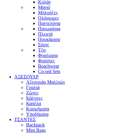
Κολάν
Μαγιό
Μπλούζες
Ολόσωμες
Παντελόνια
Πανωφόρια
Πλεκτά
Πουκάμισα
Σόρτς
Τζιν
Φορέματα
Φούστες
Beachwear
Co-ord Sets
ΑΞΕΣΟΥΑΡ
Αξεσουάρ Μαλλιών
Γυαλιά
Ζώνες
Κάλτσες
Καπέλα
Κοσμήματα
Υποδήματα
ΤΣΑΝΤΕΣ
Backpack
Mini Bags