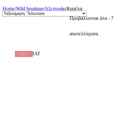
Home
/
Wild boutique
/
Αξεσουάρ
/
Καπέλα
Προβάλλονται όλα - 7
Sorted
αποτελέσματα
by
-50%
latest