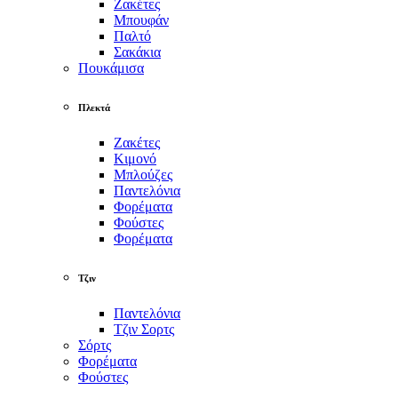
Ζακέτες
Μπουφάν
Παλτό
Σακάκια
Πουκάμισα
Πλεκτά
Ζακέτες
Κιμονό
Μπλούζες
Παντελόνια
Φορέματα
Φούστες
Φορέματα
Τζιν
Παντελόνια
Τζιν Σορτς
Σόρτς
Φορέματα
Φούστες