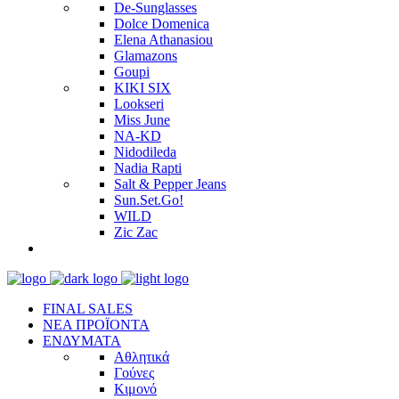
De-Sunglasses
Dolce Domenica
Elena Athanasiou
Glamazons
Goupi
KIKI SIX
Lookseri
Miss June
NA-KD
Nidodileda
Nadia Rapti
Salt & Pepper Jeans
Sun.Set.Go!
WILD
Zic Zac
FINAL SALES
ΝΕΑ ΠΡΟΪΟΝΤΑ
ΕΝΔΥΜΑΤΑ
Αθλητικά
Γούνες
Κιμονό