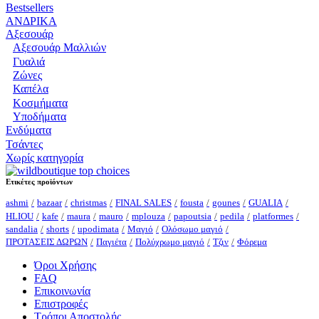
Bestsellers
ΑΝΔΡΙΚΑ
Αξεσουάρ
Αξεσουάρ Μαλλιών
Γυαλιά
Ζώνες
Καπέλα
Κοσμήματα
Υποδήματα
Ενδύματα
Τσάντες
Χωρίς κατηγορία
Ετικέτες προϊόντων
ashmi
bazaar
christmas
FINAL SALES
fousta
gounes
GUALIA
HLIOU
kafe
maura
mauro
mplouza
papoutsia
pedila
platformes
sandalia
shorts
upodimata
Μαγιό
Ολόσωμο μαγιό
ΠΡΟΤΑΣΕΙΣ ΔΩΡΩΝ
Παγιέτα
Πολύχρωμο μαγιό
Τζιν
Φόρεμα
Όροι Χρήσης
FAQ
Επικοινωνία
Επιστροφές
Τρόποι Αποστολής