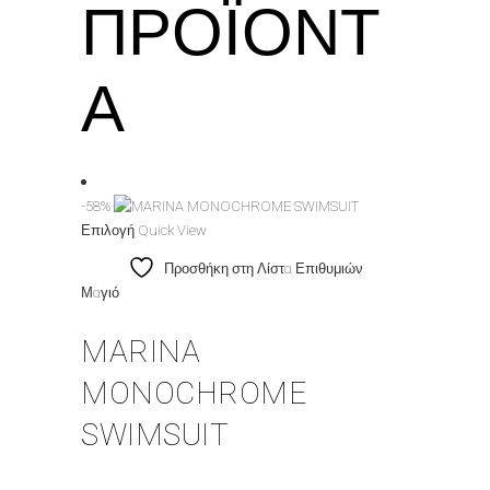
ΠΡΟΪΌΝΤ
Α
-58%
Αυτό
Επιλογή
Quick View
το
Προσθήκη στη Λίστα Επιθυμιών
προϊόν
Μαγιό
έχει
πολλαπλές
MARINA
παραλλαγές.
Οι
MONOCHROME
επιλογές
μπορούν
SWIMSUIT
να
επιλεγούν