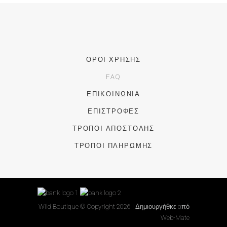
ΌΡΟΙ ΧΡΉΣΗΣ
FAQ
ΕΠΙΚΟΙΝΩΝΊΑ
ΕΠΙΣΤΡΟΦΈΣ
ΤΡΌΠΟΙ ΑΠΟΣΤΟΛΉΣ
ΤΡΌΠΟΙ ΠΛΗΡΩΜΉΣ
Wild Boutique © Copyright
2026 | Δημιουργήθκε από
Web-Mate