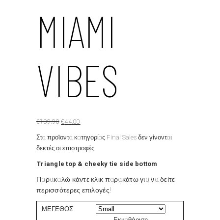
MIAMI
VIBES
Original
Η
€
109.90
€
44.00
price
τρέχουσα
Στα προϊοντα κατηγορίας
Final Sales
δεν γίνονται
was:
τιμή
δεκτές οι επιστροφές
€109.90.
είναι:
Triangle top & cheeky tie side bottom
€44.00.
Παρακαλώ κάντε κλικ παρακάτω για να δείτε
περισσότερες επιλογές!
ΜΕΓΕΘΟΣ
Εκκαθάριση